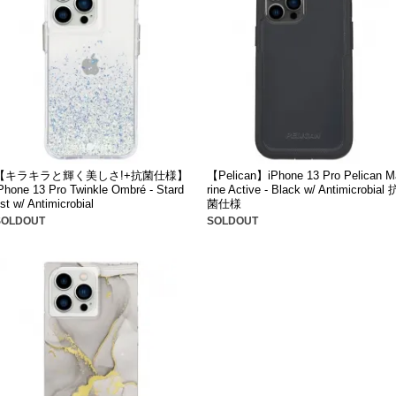
【キラキラと輝く美しさ!+抗菌仕様】
【Pelican】iPhone 13 Pro Pelican M
Phone 13 Pro Twinkle Ombré - Stard
rine Active - Black w/ Antimicrobial 
st w/ Antimicrobial
菌仕様
SOLDOUT
SOLDOUT