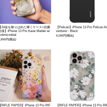
【24金を散りばめた輝くケース+抗菌
【Pelican】iPhone 13 Pro Pelican A
仕様】iPhone 13 Pro Karat Marble w/
venturer - Black
ntimicrobial
4,180円(税込)
4,950円(税込)
【RIFLE PAPER】iPhone 13 Pro RIF
【RIFLE PAPER】iPhone 13 Pro RI