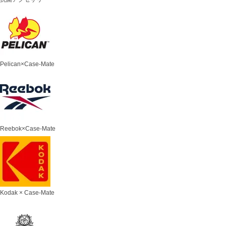
Pelican×Case-Mate
Reebok×Case-Mate
Kodak × Case-Mate