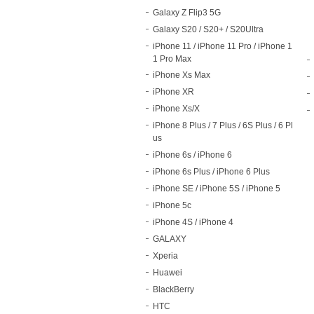
Galaxy Z Flip3 5G
Galaxy S20 / S20+ / S20Ultra
iPhone 11 / iPhone 11 Pro / iPhone 1
1 Pro Max
iPhone Xs Max
iPhone XR
iPhone Xs/X
iPhone 8 Plus / 7 Plus / 6S Plus / 6 Pl
us
iPhone 6s / iPhone 6
iPhone 6s Plus / iPhone 6 Plus
iPhone SE / iPhone 5S / iPhone 5
iPhone 5c
iPhone 4S / iPhone 4
GALAXY
Xperia
Huawei
BlackBerry
HTC