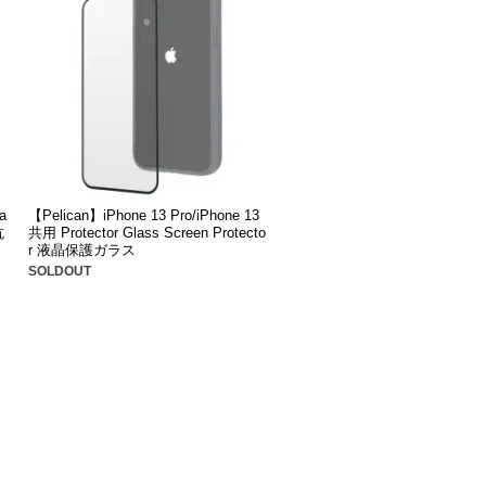
a
【Pelican】iPhone 13 Pro/iPhone 13
抗
共用 Protector Glass Screen Protecto
r 液晶保護ガラス
SOLDOUT