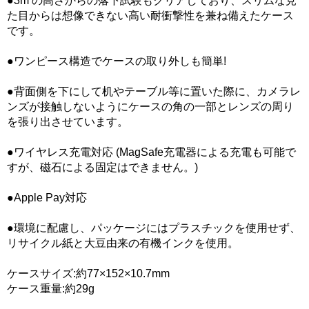
●3m の高さからの落下試験もクリアしており、スリムな見
た目からは想像できない高い耐衝撃性を兼ね備えたケース
です。
●ワンピース構造でケースの取り外しも簡単!
●背面側を下にして机やテーブル等に置いた際に、カメラレ
ンズが接触しないようにケースの角の一部とレンズの周り
を張り出させています。
●ワイヤレス充電対応 (MagSafe充電器による充電も可能で
すが、磁石による固定はできません。)
●Apple Pay対応
●環境に配慮し、パッケージにはプラスチックを使用せず、
リサイクル紙と大豆由来の有機インクを使用。
ケースサイズ:約77×152×10.7mm
ケース重量:約29g