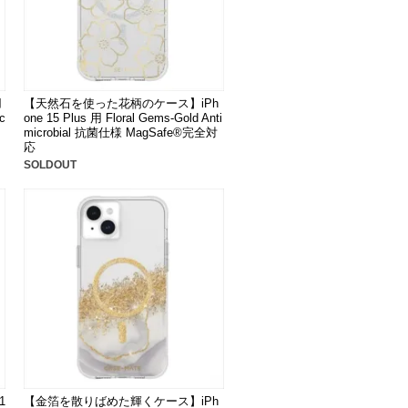
用
【天然石を使った花柄のケース】iPh
c
one 15 Plus 用 Floral Gems-Gold Anti
】
microbial 抗菌仕様 MagSafe®完全対
応
SOLDOUT
1
【金箔を散りばめた輝くケース】iPh