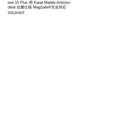
one 15 Plus 用 Karat Marble Antimicr
obial 抗菌仕様 MagSafe®完全対応
SOLDOUT