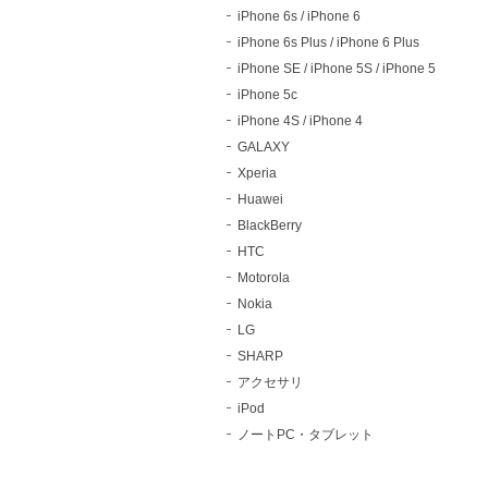
iPhone 6s / iPhone 6
iPhone 6s Plus / iPhone 6 Plus
iPhone SE / iPhone 5S / iPhone 5
iPhone 5c
iPhone 4S / iPhone 4
GALAXY
Xperia
Huawei
BlackBerry
HTC
Motorola
Nokia
LG
SHARP
アクセサリ
iPod
ノートPC・タブレット