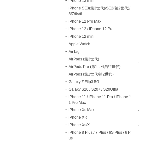
iPhone 13 mini
iPhone SE3(第3世代)/SE2(第2世代)/
8/7/6s/6
iPhone 12 Pro Max
iPhone 12 / iPhone 12 Pro
iPhone 12 mini
Apple Watch
AirTag
AirPods (第3世代)
AirPods Pro (第1世代/第2世代)
AirPods (第1世代/第2世代)
Galaxy Z Flip3 5G
Galaxy S20 / S20+ / S20Ultra
iPhone 11 / iPhone 11 Pro / iPhone 1
1 Pro Max
iPhone Xs Max
iPhone XR
iPhone Xs/X
iPhone 8 Plus / 7 Plus / 6S Plus / 6 Pl
us