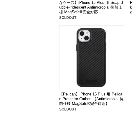
なケース】iPhone 15 Plus 用 Soap B
P
ubble-Iridescent Antimicrobial 抗菌仕
様 MagSafe®完全対応
SOLDOUT
【Pelican】iPhone 15 Plus 用 Pelica
n Protector-Carbon 【Antimicrobial 抗
菌仕様 MagSafe®完全対応】
SOLDOUT