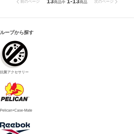
13
1-13
前のページ
次のページ
商品中
商品
グループから探す
抗菌アクセサリー
Pelican×Case-Mate