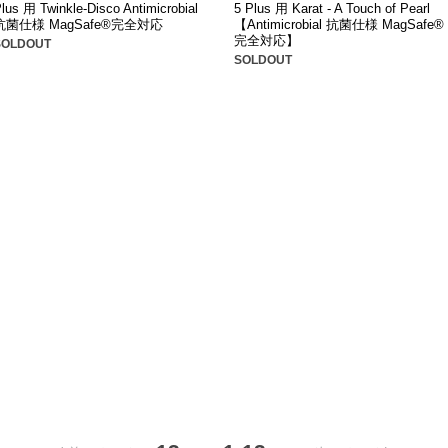
lus 用 Twinkle-Disco Antimicrobial
5 Plus 用 Karat - A Touch of Pearl
抗菌仕様 MagSafe®完全対応
【Antimicrobial 抗菌仕様 MagSafe®
完全対応】
SOLDOUT
SOLDOUT