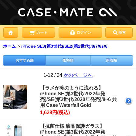
カート
ログイン
検索
ホーム
＞
iPhone SE3(第3世代)/SE2(第2世代)/8/7/6s/6
おすすめ順
価格順
新着順
1-12 / 24
次のページへ
【ラメが滝のように流れる】
iPhone SE(第3世代/2022年発
売)/SE(第2世代/2020年発売)/8~6 共
用 Case Waterfall Gold
1,628円(税込)
【抗菌仕様 液晶保護ガラス】
iPhone SE(第3世代/2022年発