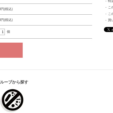
特
こ
48円(税込)
こ
78円(税込)
買
個
グループから探す