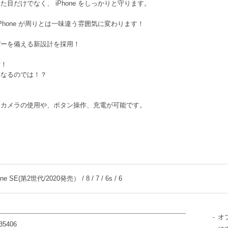
目だけでなく、 iPhone をしっかりと守ります。
Phone が周りとは一味違う雰囲気に変わります！
バーを備える新設計を採用！
備！
くなるのでは！？
、カメラの使用や、ボタン操作、充電が可能です。
one SE(第2世代/2020発売） / 8 / 7 / 6s / 6
オ
35406