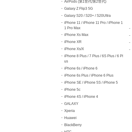
AirPods (第1世代/第2世代)
Galaxy Z Flip3 5G
Galaxy S20 / S20+ / S20Ultra
iPhone 11 / iPhone 11 Pro / iPhone 1
1 Pro Max
iPhone Xs Max
iPhone XR
iPhone Xs/X
iPhone 8 Plus / 7 Plus / 6S Plus / 6 Pl
us
iPhone 6s / iPhone 6
iPhone 6s Plus / iPhone 6 Plus
iPhone SE / iPhone 5S / iPhone 5
iPhone 5c
iPhone 4S / iPhone 4
GALAXY
Xperia
Huawei
BlackBerry