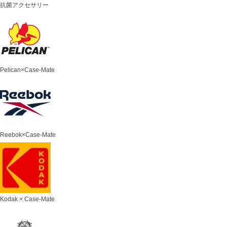
抗菌アクセサリー
Pelican×Case-Mate
Reebok×Case-Mate
Kodak × Case-Mate