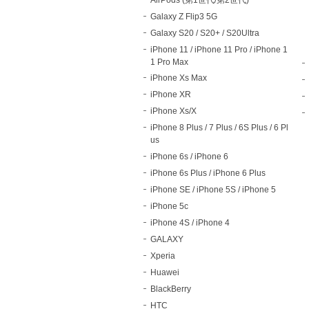
Galaxy Z Flip3 5G
Galaxy S20 / S20+ / S20Ultra
iPhone 11 / iPhone 11 Pro / iPhone 1
1 Pro Max
iPhone Xs Max
iPhone XR
iPhone Xs/X
iPhone 8 Plus / 7 Plus / 6S Plus / 6 Pl
us
iPhone 6s / iPhone 6
iPhone 6s Plus / iPhone 6 Plus
iPhone SE / iPhone 5S / iPhone 5
iPhone 5c
iPhone 4S / iPhone 4
GALAXY
Xperia
Huawei
BlackBerry
HTC