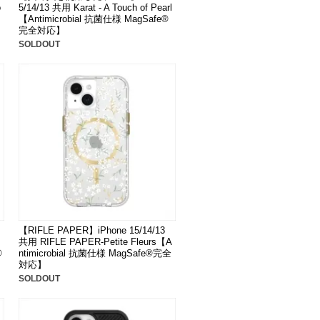
o
5/14/13 共用 Karat - A Touch of Pearl
【Antimicrobial 抗菌仕様 MagSafe®
完全対応】
SOLDOUT
【RIFLE PAPER】iPhone 15/14/13
共用 RIFLE PAPER-Petite Fleurs【A
®
ntimicrobial 抗菌仕様 MagSafe®完全
対応】
SOLDOUT