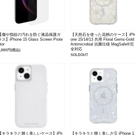
【傷や指紋の汚れを防ぐ液晶保護ガ
【天然石を使った花柄のケース】iPh
ラス】iPhone 15 Glass Screen Prote
one 15/14/13 共用 Floral Gems-Gold
tor
Antimicrobial 抗菌仕様 MagSafe®完
全対応
1,980円(税込)
SOLDOUT
【キラキラと輝く美しいケース】iPh
【キラキラと輝く美しさ!】iPhone 1