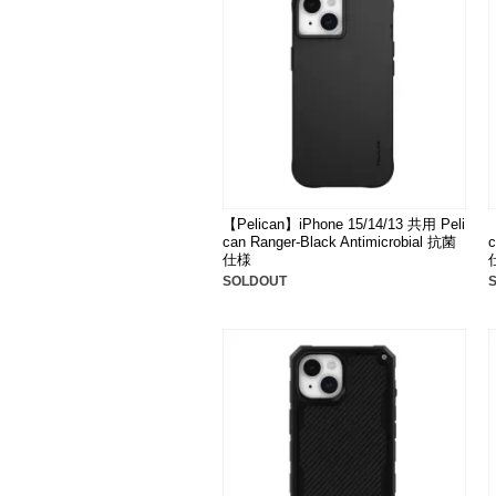
【Pelican】iPhone 15/14/13 共用 Peli
can Ranger-Black Antimicrobial 抗菌
c
仕様
SOLDOUT