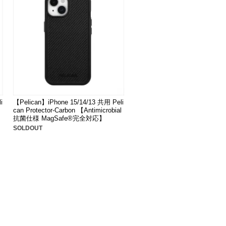
i
【Pelican】iPhone 15/14/13 共用 Peli
can Protector-Carbon 【Antimicrobial
抗菌仕様 MagSafe®完全対応】
SOLDOUT