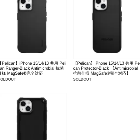
【Pelican】iPhone 15/14/13 共用 Peli
【Pelican】iPhone 15/14/13 共用 Pel
an Ranger-Black Antimicrobial 抗菌
can Protector-Black 【Antimicrobial
仕様 MagSafe®完全対応
抗菌仕様 MagSafe®完全対応】
SOLDOUT
SOLDOUT