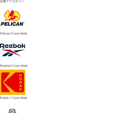
抗菌アクセサリー
Pelican×Case-Mate
Reebok×Case-Mate
Kodak × Case-Mate