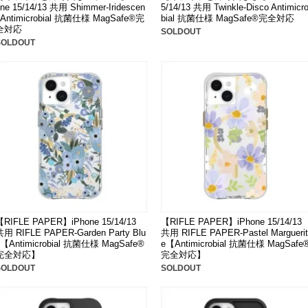
ne 15/14/13 共用 Shimmer-Iridescen
5/14/13 共用 Twinkle-Disco Antimicr
t Antimicrobial 抗菌仕様 MagSafe®完
bial 抗菌仕様 MagSafe®完全対応
全対応
SOLDOUT
SOLDOUT
【RIFLE PAPER】iPhone 15/14/13
【RIFLE PAPER】iPhone 15/14/13
共用 RIFLE PAPER-Garden Party Blu
共用 RIFLE PAPER-Pastel Marguerit
e【Antimicrobial 抗菌仕様 MagSafe®
e【Antimicrobial 抗菌仕様 MagSafe
完全対応】
完全対応】
SOLDOUT
SOLDOUT