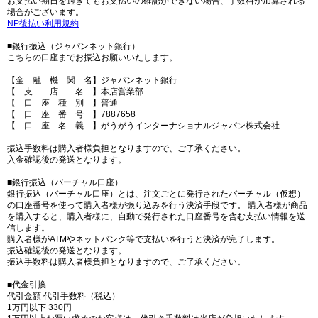
お支払い期日を過ぎてもお支払いの確認ができない場合、手数料が加算される
場合がございます。
NP後払い利用規約
■銀行振込（ジャパンネット銀行）
こちらの口座までお振込お願いいたします。
【金 融 機 関 名】ジャパンネット銀行
【 支 店 名 】本店営業部
【 口 座 種 別 】普通
【 口 座 番 号 】7887658
【 口 座 名 義 】がうがうインターナショナルジャパン株式会社
振込手数料は購入者様負担となりますので、ご了承ください。
入金確認後の発送となります。
■銀行振込（バーチャル口座）
銀行振込（バーチャル口座）とは、注文ごとに発行されたバーチャル（仮想）
の口座番号を使って購入者様が振り込みを行う決済手段です。 購入者様が商品
を購入すると、購入者様に、自動で発行された口座番号を含む支払い情報を送
信します。
購入者様がATMやネットバンク等で支払いを行うと決済が完了します。
振込確認後の発送となります。
振込手数料は購入者様負担となりますので、ご了承ください。
■代金引換
代引金額 代引手数料（税込）
1万円以下 330円