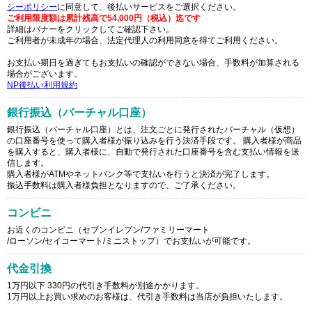
シーポリシー
に同意して、後払いサービスをご選択ください。
ご利用限度額は累計残高で54,000円（税込）迄です
詳細はバナーをクリックしてご確認下さい。
ご利用者が未成年の場合、法定代理人の利用同意を得てご利用ください。
お支払い期日を過ぎてもお支払いの確認ができない場合、手数料が加算される
場合がございます。
NP後払い利用規約
銀行振込（バーチャル口座）
銀行振込（バーチャル口座）とは、注文ごとに発行されたバーチャル（仮想）
の口座番号を使って購入者様が振り込みを行う決済手段です。 購入者様が商品
を購入すると、購入者様に、自動で発行された口座番号を含む支払い情報を送
信します。
購入者様がATMやネットバンク等で支払いを行うと決済が完了します。
振込手数料は購入者様負担となりますので、ご了承ください。
コンビニ
お近くのコンビニ（セブンイレブン/ファミリーマート
/ローソン/セイコーマート/ミニストップ）でお支払いが可能です。
代金引換
1万円以下 330円の代引き手数料が別途かかります。
1万円以上お買い求めのお客様は、代引き手数料は当店が負担いたします。