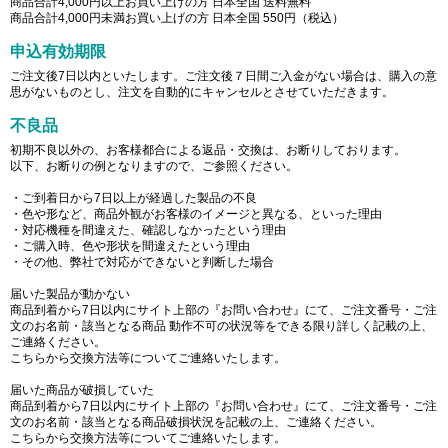
商品合計4,000円以上お買い上げの方 日本全国 送料無料
商品合計4,000円未満お買い上げの方 日本全国 550円（税込）
申込有効期限
ご注文後7日以内といたします。ご注文後７日間ご入金がない場合は、購入の意
思がないものとし、注文を自動的にキャンセルとさせていただきます。
不良品
初期不良以外の、お客様都合による返品・交換は、お断りしております。
以下、お断りの例となりますので、ご参照ください。
・ご到着日から7日以上が経過した製品の不良
・色や形など、商品外観がお客様のイメージと異なる、といった理由
・対応機種を間違えた、確認しなかったという理由
・ご購入時、色や形状を間違えたという理由
・その他、弊社で対応ができないと判断した場合
届いた製品が動かない
商品到着から7日以内にサイト上部の『お問い合わせ』にて、ご注文番号・ご注
文のお名前・該当となる商品 動作不可の状況等をできる限り詳しく記載の上、
ご連絡ください。
こちらから交換方法等についてご連絡いたします。
届いた商品が破損していた
商品到着から7日以内にサイト上部の『お問い合わせ』にて、ご注文番号・ご注
文のお名前・該当となる商品破損状況を記載の上、ご連絡ください。
こちらから交換方法等についてご連絡いたします。