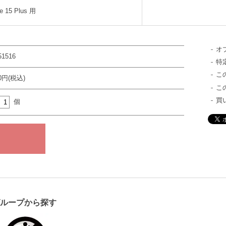
e 15 Plus 用
オ
51516
特
こ
40円(税込)
こ
買
個
グループから探す