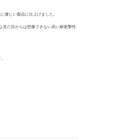
境に優しい製品に仕上げました。
ムな見た目からは想像できない高い耐衝撃性
す。