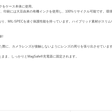
クをケース本体に使用。
、印刷には大豆由来の有機インクを使用し、100%リサイクル可能です。環
おり、MIL-SPECを凌ぐ保護性能を持っています。ハイブリッド素材がスリ
単!
た際に、カメラレンズが接触しないようにレンズの周りを張り出させていま
したまま、しっかりとMagSafe®充電器に固定されます。