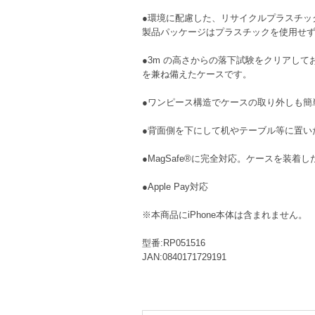
●環境に配慮した、リサイクルプラスチッ
製品パッケージはプラスチックを使用せず
●3m の高さからの落下試験をクリアして
を兼ね備えたケースです。
●ワンピース構造でケースの取り外しも簡
●背面側を下にして机やテーブル等に置い
●MagSafe®に完全対応。ケースを装着
●Apple Pay対応
※本商品にiPhone本体は含まれません。
型番:RP051516
JAN:0840171729191