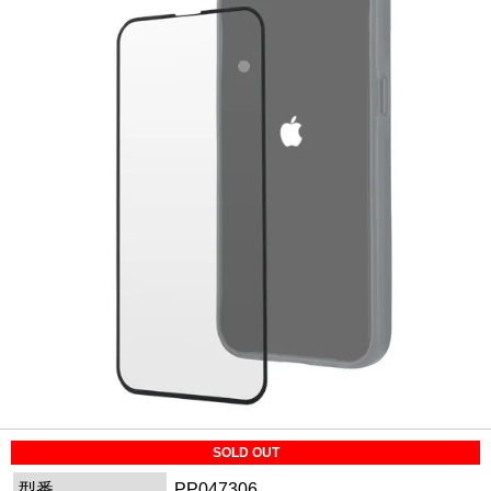
SOLD OUT
型番
PP047306