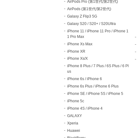
AirPods Pro (第1世代/第2世代)
AirPods (第1世代/第2世代)
Galaxy Z Flip3 5G
Galaxy S20 / S20+ / S20Ultra
iPhone 11 / iPhone 11 Pro / iPhone 1
1 Pro Max
iPhone Xs Max
iPhone XR
iPhone Xs/X
iPhone 8 Plus / 7 Plus / 6S Plus / 6 Pl
us
iPhone 6s / iPhone 6
iPhone 6s Plus / iPhone 6 Plus
iPhone SE / iPhone 5S / iPhone 5
iPhone 5c
iPhone 4S / iPhone 4
GALAXY
Xperia
Huawei