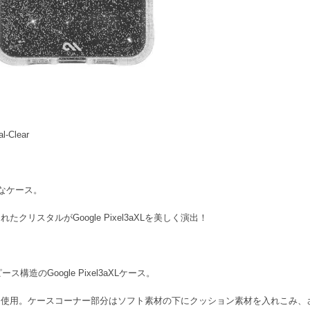
l-Clear
なケース。
リスタルがGoogle Pixel3aXLを美しく演出！
造のGoogle Pixel3aXLケース。
。ケースコーナー部分はソフト素材の下にクッション素材を入れこみ、さらに強固に