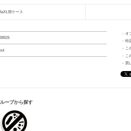
el3aXL用ケース
オ
38826
特
こ
out
こ
買
グループから探す