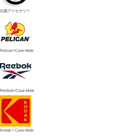
抗菌アクセサリー
Pelican×Case-Mate
Reebok×Case-Mate
Kodak × Case-Mate