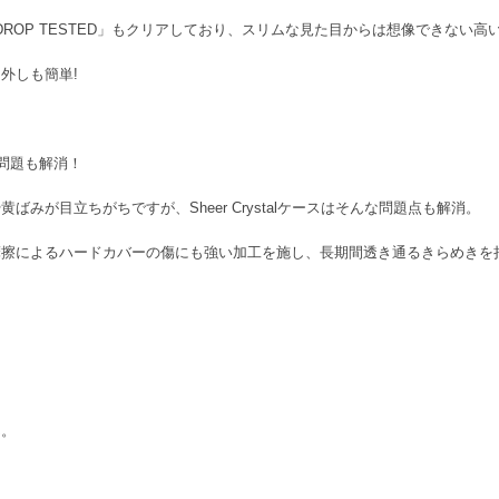
OT DROP TESTED」もクリアしており、スリムな見た目からは想像できな
外しも簡単!
問題も解消！
みが目立ちがちですが、Sheer Crystalケースはそんな問題点も解消。
摩擦によるハードカバーの傷にも強い加工を施し、長期間透き通るきらめきを
ん。