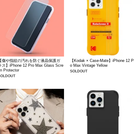
【傷や指紋の汚れを防ぐ液晶保護ガ
【Kodak × Case-Mate】iPhone 12 P
ラス】iPhone 12 Pro Max Glass Scre
o Max Vintage Yellow
n Protector
SOLDOUT
SOLDOUT