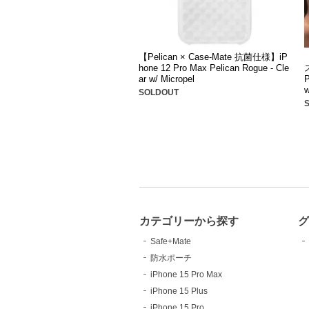
【Pelican × Case-Mate 抗菌仕様】iP
hone 12 Pro Max Pelican Rogue - Cle
ar w/ Micropel
P
w
SOLDOUT
カテゴリーから探す
Safe+Mate
防水ポーチ
iPhone 15 Pro Max
iPhone 15 Plus
iPhone 15 Pro