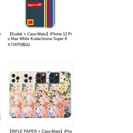
r
【Kodak × Case-Mate】iPhone 12 Pr
o Max White Kodachrome Super 8
4,730円(税込)
【RIFLE PAPER × Case-Mate】iPho