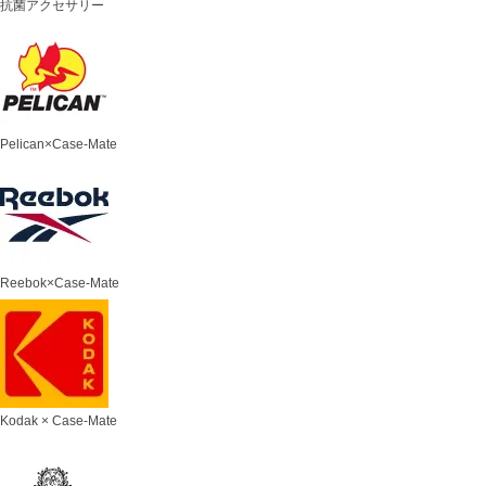
抗菌アクセサリー
Pelican×Case-Mate
Reebok×Case-Mate
Kodak × Case-Mate