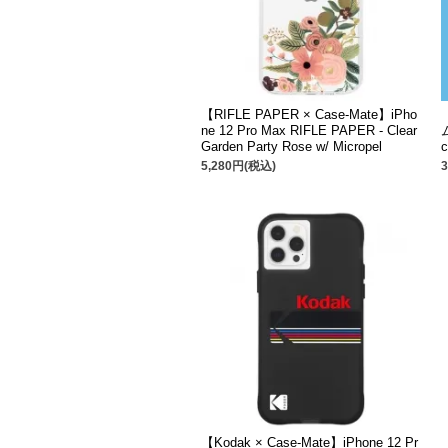
【RIFLE PAPER × Case-Mate】iPho
ne 12 Pro Max RIFLE PAPER - Clear
ム
Garden Party Rose w/ Micropel
c
5,280円(税込)
【Kodak × Case-Mate】iPhone 12 Pr