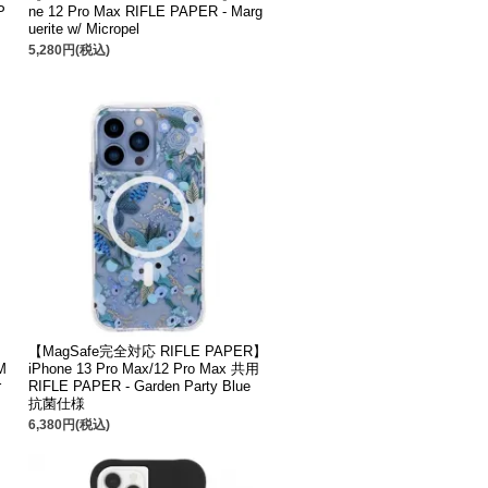
P
ne 12 Pro Max RIFLE PAPER - Marg
uerite w/ Micropel
5,280円(税込)
【MagSafe完全対応 RIFLE PAPER】
M
iPhone 13 Pro Max/12 Pro Max 共用
r
RIFLE PAPER - Garden Party Blue
抗菌仕様
6,380円(税込)