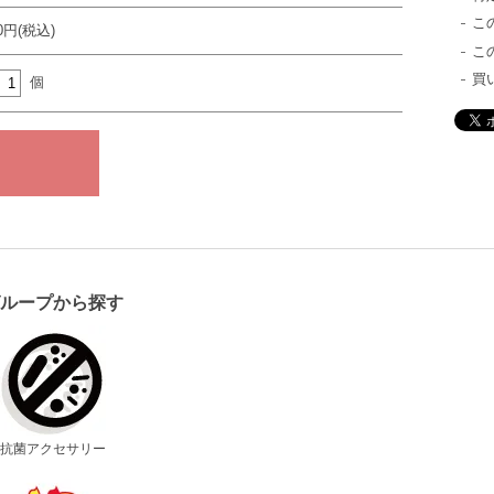
こ
30円(税込)
こ
買
個
グループから探す
抗菌アクセサリー