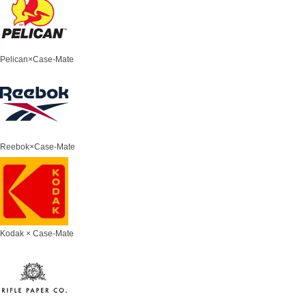
Pelican×Case-Mate
Reebok×Case-Mate
Kodak × Case-Mate