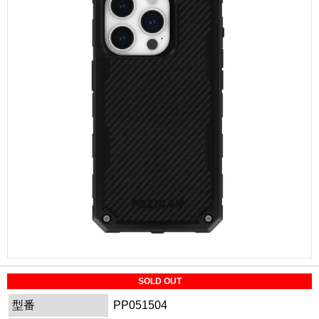
SOLD OUT
型番
PP051504