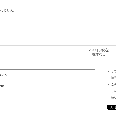
まれません。
2,200円(税込)
在庫なし
オ
46372
特
こ
out
こ
買