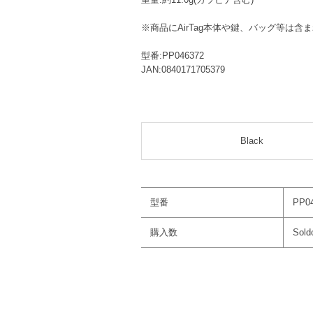
※商品にAirTag本体や鍵、バッグ等は含
型番:PP046372
JAN:0840171705379
Black
型番
PP0
購入数
Sold