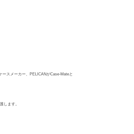
カー、PELICANがCase-Mateと
保護します。