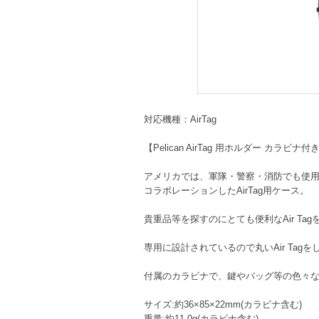
対応機種：AirTag
【Pelican AirTag 用ホルダー カラビナ付
アメリカでは、軍隊・警察・消防でも使用さ
コラボレーションしたAirTag用ケース。
貴重品等を探すのにとても便利なAir T
専用に設計されているので丸いAir Tagを
付属のカラビナで、鍵やバッグ等の色々
サイズ:約36×85×22mm(カラビナ含む)
重量:約11.0g(カラビナ含む)