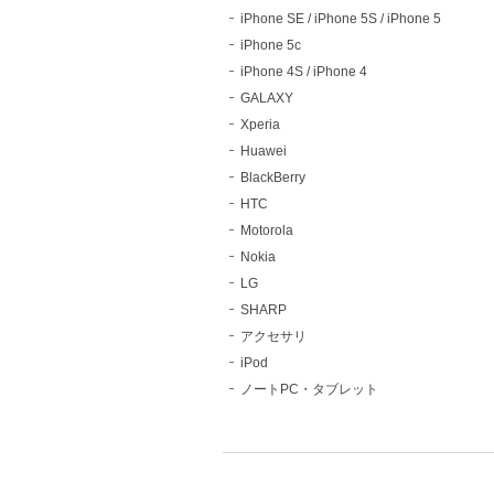
iPhone SE / iPhone 5S / iPhone 5
iPhone 5c
iPhone 4S / iPhone 4
GALAXY
Xperia
Huawei
BlackBerry
HTC
Motorola
Nokia
LG
SHARP
アクセサリ
iPod
ノートPC・タブレット