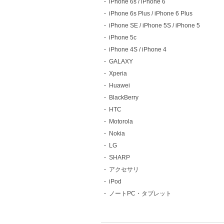
iPhone 6s / iPhone 6
iPhone 6s Plus / iPhone 6 Plus
iPhone SE / iPhone 5S / iPhone 5
iPhone 5c
iPhone 4S / iPhone 4
GALAXY
Xperia
Huawei
BlackBerry
HTC
Motorola
Nokia
LG
SHARP
アクセサリ
iPod
ノートPC・タブレット