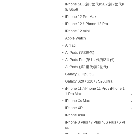
iPhone SE3(第3世代)/SE2(第2世代)/
8/7/6s/6
iPhone 12 Pro Max
iPhone 12 / iPhone 12 Pro
iPhone 12 mini
Apple Watch
AirTag
AirPods (第3世代)
AirPods Pro (第1世代/第2世代)
AirPods (第1世代/第2世代)
Galaxy Z Flip3 5G
Galaxy S20 / S20+ / S20Ultra
iPhone 11 / iPhone 11 Pro / iPhone 1
1 Pro Max
iPhone Xs Max
iPhone XR
iPhone Xs/X
iPhone 8 Plus / 7 Plus / 6S Plus / 6 Pl
us