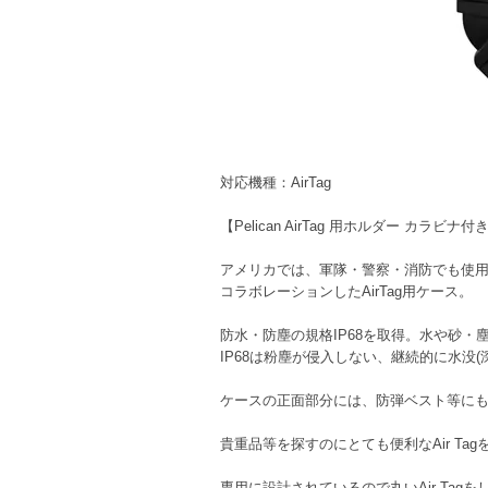
対応機種：AirTag
【Pelican AirTag 用ホルダー カラビナ付
アメリカでは、軍隊・警察・消防でも使用さ
コラボレーションしたAirTag用ケース。
防水・防塵の規格IP68を取得。水や砂・塵
IP68は粉塵が侵入しない、継続的に水没
ケースの正面部分には、防弾ベスト等にも使われる
貴重品等を探すのにとても便利なAir T
専用に設計されているので丸いAir Tagを