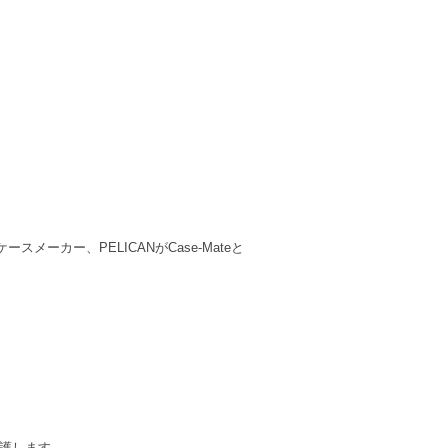
カー、PELICANがCase-Mateと
保護します。