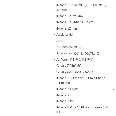
iPhone SE3(第3世代)/SE2(第2世代)/
8/7/6s/6
iPhone 12 Pro Max
iPhone 12 / iPhone 12 Pro
iPhone 12 mini
Apple Watch
AirTag
AirPods (第3世代)
AirPods Pro (第1世代/第2世代)
AirPods (第1世代/第2世代)
Galaxy Z Flip3 5G
Galaxy S20 / S20+ / S20Ultra
iPhone 11 / iPhone 11 Pro / iPhone 1
1 Pro Max
iPhone Xs Max
iPhone XR
iPhone Xs/X
iPhone 8 Plus / 7 Plus / 6S Plus / 6 Pl
us