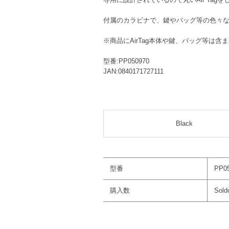
付属のカラビナで、鍵やバッグ等の色々
※商品にAirTag本体や鍵、バッグ等は含
型番:PP050970
JAN:0840171727111
Black
型番
PP0
購入数
Sold