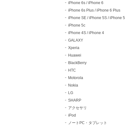
iPhone 6s / iPhone 6
iPhone 6s Plus / iPhone 6 Plus
iPhone SE / iPhone 5S / iPhone 5
iPhone 5c
iPhone 4S / iPhone 4
GALAXY
Xperia
Huawei
BlackBerry
HTC
Motorola
Nokia
LG
SHARP
アクセサリ
iPod
ノートPC・タブレット