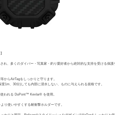
き】
れ、多くのダイバー・写真家・釣り愛好者から絶対的な支持を受ける保護ケースメー
等からAirTagをしっかりと守ります。
(深度1m、30分)しても内部に浸水しない、ものに与えられる規格です。
 DuPont™ Kevlar® を使用。
agをより使いやすくする耐衝撃ホルダーです。
しっかりと固定、PelicanのスタイリッシュなデザインでAirTagをしっかりと