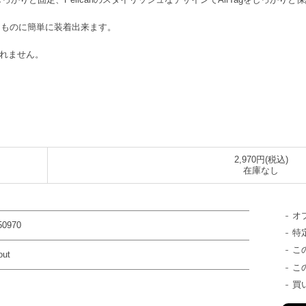
なものに簡単に装着出来ます。
まれません。
2,970円(税込)
在庫なし
オ
50970
特
こ
out
こ
買