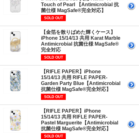
Touch of Pearl 【Antimicrobial 抗
菌仕様 MagSafe®完全対応】
SOLD OUT
【金箔を散りばめた輝くケース】
iPhone 15/14/13 共用 Karat Marble
Antimicrobial 抗菌仕様 MagSafe®
完全対応
SOLD OUT
【RIFLE PAPER】iPhone
15/14/13 共用 RIFLE PAPER-
Garden Party Blue【Antimicrobial
抗菌仕様 MagSafe®完全対応】
SOLD OUT
【RIFLE PAPER】iPhone
15/14/13 共用 RIFLE PAPER-
Pastel Marguerite【Antimicrobial
抗菌仕様 MagSafe®完全対応】
SOLD OUT