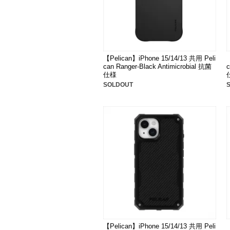
【Pelican】iPhone 15/14/13 共用 Peli
can Ranger-Black Antimicrobial 抗菌
c
仕様
SOLDOUT
【Pelican】iPhone 15/14/13 共用 Peli