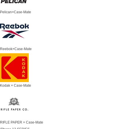
Pelican×Case-Mate
Reebok×Case-Mate
Kodak × Case-Mate
RIFLE PAPER × Case-Mate