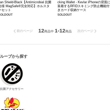
an Shield-Black【Antimicrobial 抗菌
cking Wallet - Kevlar iPhoneの背面
仕様 MagSafe®完全対応】ホルスタ
装着するRFIDスキミング防止機能付
ーセット
きカード収納ケース
SOLDOUT
SOLDOUT
12
1-12
前のページ
次のページ
商品中
商品
グループから探す
抗菌アクセサリー