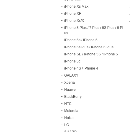
iPhone Xs Max
iPhone XR
iPhone Xs/X
iPhone 8 Plus / 7 Plus / 6S Plus / 6 Pl
us
iPhone 6s / iPhone 6
iPhone 6s Plus / iPhone 6 Plus
iPhone SE / iPhone 5S / iPhone 5
iPhone 5c
iPhone 4S / iPhone 4
GALAXY
Xperia
Huawei
BlackBerry
HTC
Motorola
Nokia
LG