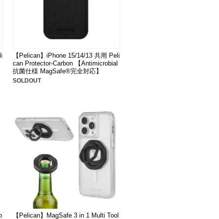
i
【Pelican】iPhone 15/14/13 共用 Peli
can Protector-Carbon 【Antimicrobial
抗菌仕様 MagSafe®完全対応】
SOLDOUT
o
【Pelican】MagSafe 3 in 1 Multi Tool