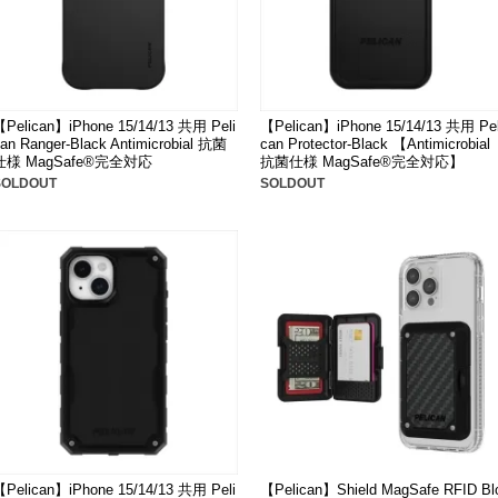
【Pelican】iPhone 15/14/13 共用 Peli
【Pelican】iPhone 15/14/13 共用 Pel
an Ranger-Black Antimicrobial 抗菌
can Protector-Black 【Antimicrobial
仕様 MagSafe®完全対応
抗菌仕様 MagSafe®完全対応】
SOLDOUT
SOLDOUT
【Pelican】iPhone 15/14/13 共用 Peli
【Pelican】Shield MagSafe RFID Bl