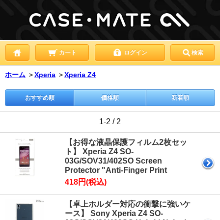
カート
ログイン
検索
ホーム
＞
Xperia
＞
Xperia Z4
おすすめ順
価格順
新着順
1-2 / 2
【お得な液晶保護フィルム2枚セッ
ト】 Xperia Z4 SO-
03G/SOV31/402SO Screen
Protector "Anti-Finger Print
418円(税込)
【卓上ホルダー対応の衝撃に強いケ
ース】 Sony Xperia Z4 SO-