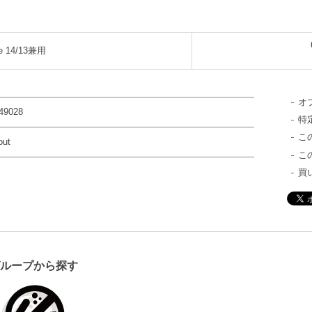
ne 14/13兼用
オ
49028
特
こ
out
こ
買
グループから探す