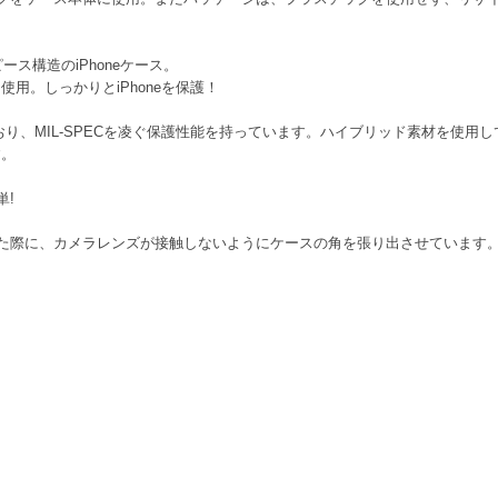
ス構造のiPhoneケース。
用。しっかりとiPhoneを保護！
おり、MIL-SPECを凌ぐ保護性能を持っています。ハイブリッド素材を使用
す。
単!
た際に、カメラレンズが接触しないようにケースの角を張り出させています