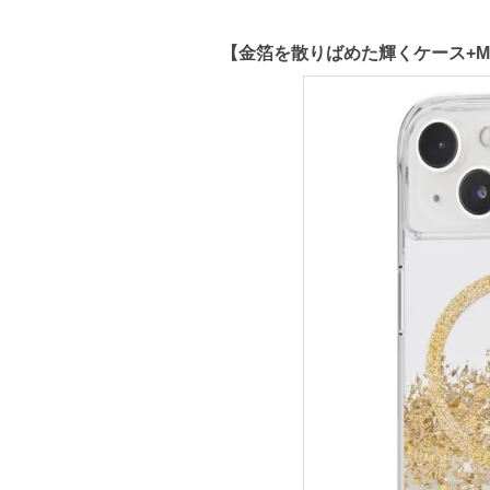
【金箔を散りばめた輝くケース+MagSafe®