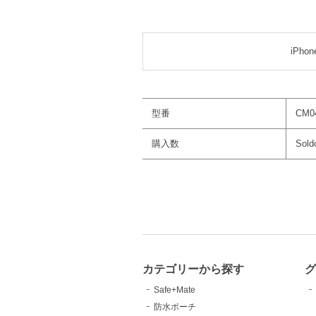
iPho
型番
CM0
購入数
Sold
カテゴリーから探す
Safe+Mate
防水ポーチ