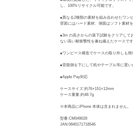
し、100%リサイクル可能です。
●異なる2種類の素材を組み合わせたワンピー
背面にはハード素材、側面はソフト素材を使
●3m の高さからの落下試験をクリアして
ない高い耐衝撃性を兼ね備えたケースで
●ワンピース構造でケースの取り外しも簡
●背面側を下にして机やテーブル等に置い
●Apple Pay対応
ケースサイズ:約76×151×12mm
ケース重量:約48.7g
※本商品にiPhone 本体は含まれません。
型番:CM049028
JAN:0840171718546