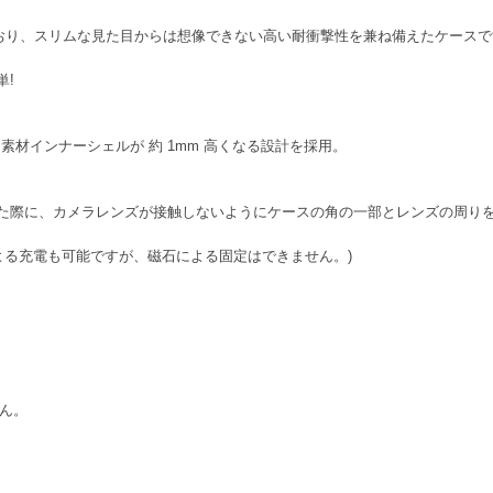
ており、スリムな見た目からは想像できない高い耐衝撃性を兼ね備えたケースで
単!
材インナーシェルが 約 1mm 高くなる設計を採用。
た際に、カメラレンズが接触しないようにケースの角の一部とレンズの周り
器による充電も可能ですが、磁石による固定はできません。)
せん。