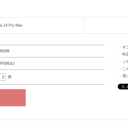
ne 14 Pro Max
オ
49288
特
こ
50円(税込)
こ
買
個