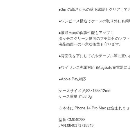
●3m の高さからの落下試験もクリアし
●ワンピース構造でケースの取り外しも簡
●液晶画面の保護性能もアップ！
タッチスクリーン側面のフチ部分のソフト素
液晶画面への不意な衝撃も守ります。
●背面側を下にして机やテーブル等に置い
●ワイヤレス充電対応 (MagSafe充電
●Apple Pay対応
ケースサイズ:約82×165×12mm
ケース重量:約53.0g
※本体にiPhone 14 Pro Max は含まれま
型番:CM049288
JAN:0840171719949