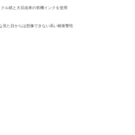
イクル紙と大豆由来の有機インクを使用
ムな見た目からは想像できない高い耐衝撃性
。