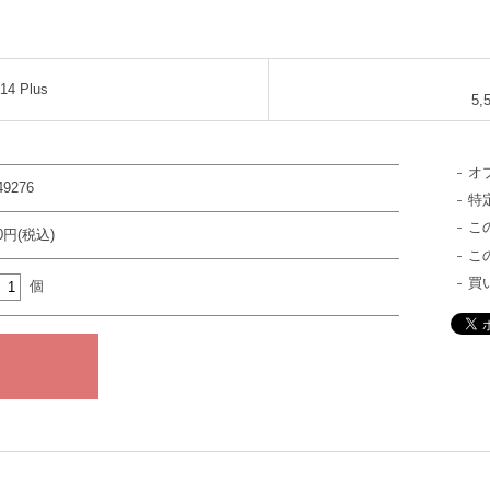
14 Plus
5,
オ
49276
特
こ
00円(税込)
こ
買
個