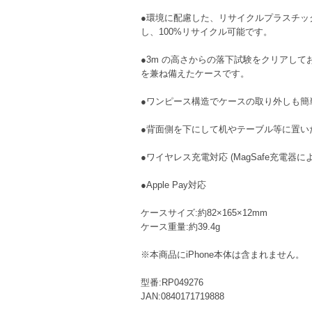
●環境に配慮した、リサイクルプラスチッ
し、100%リサイクル可能です。
●3m の高さからの落下試験をクリアして
を兼ね備えたケースです。
●ワンピース構造でケースの取り外しも簡
●背面側を下にして机やテーブル等に置い
●ワイヤレス充電対応 (MagSafe充電
●Apple Pay対応
ケースサイズ:約82×165×12mm
ケース重量:約39.4g
※本商品にiPhone本体は含まれません。
型番:RP049276
JAN:0840171719888