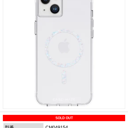
SOLD OUT
型番
CM049154