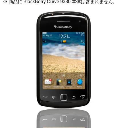
※ 商品に BlackBerry Curve 9380 本体は含まれません。