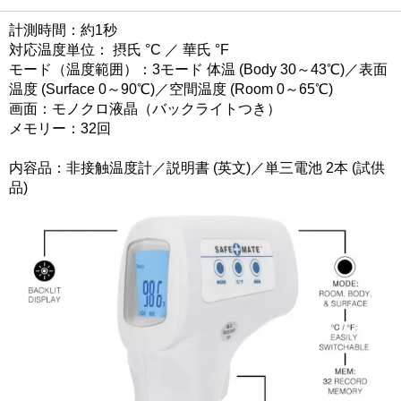
計測時間：約1秒
対応温度単位： 摂氏 °C ／ 華氏 °F
モード（温度範囲）：3モード 体温 (Body 30～43℃)／表面
温度 (Surface 0～90℃)／空間温度 (Room 0～65℃)
画面：モノクロ液晶（バックライトつき）
メモリー：32回
内容品：非接触温度計／説明書 (英文)／単三電池 2本 (試供
品)