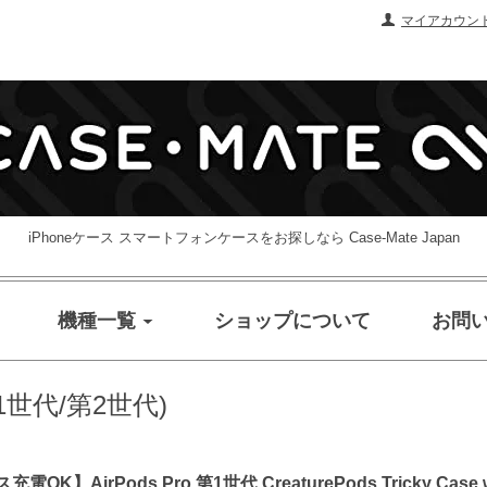
マイアカウン
iPhoneケース スマートフォンケースをお探しなら Case-Mate Japan
機種一覧
ショップについて
お問
(第1世代/第2世代)
K】AirPods Pro 第1世代 CreaturePods Tricky Case w/ R