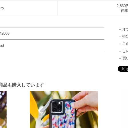
2,860
ro
在庫
オ
42088
特
こ
out
こ
買
商品も購入しています