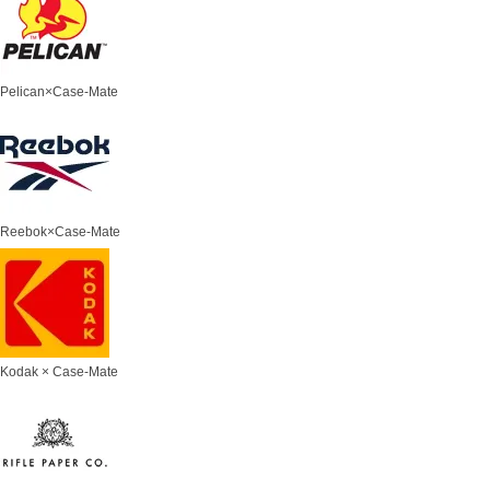
Pelican×Case-Mate
Reebok×Case-Mate
Kodak × Case-Mate