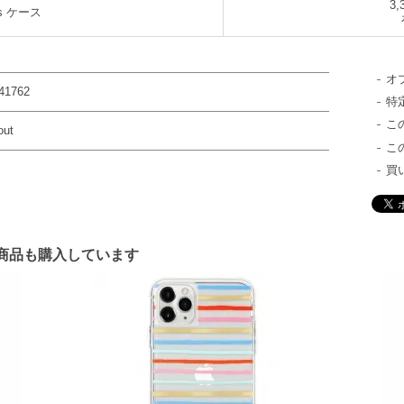
3,
ds ケース
オ
41762
特
こ
out
こ
買
商品も購入しています