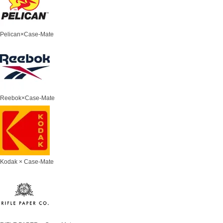
Pelican×Case-Mate
Reebok×Case-Mate
Kodak × Case-Mate