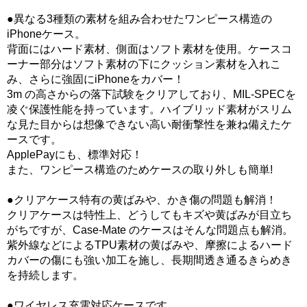
●異なる3種類の素材を組み合わせたワンピース構造の
iPhoneケース。
背面にはハード素材、側面はソフト素材を使用。ケースコ
ーナー部分はソフト素材の下にクッション素材を入れこ
み、さらに強固にiPhoneをカバー！
3m の高さからの落下試験をクリアしており、MIL-SPECを
凌ぐ保護性能を持っています。ハイブリッド素材がスリム
な見た目からは想像できない高い耐衝撃性を兼ね備えたケ
ースです。
ApplePayにも、標準対応！
また、ワンピース構造のためケースの取り外しも簡単!
●クリアケース特有の黄ばみや、かき傷の問題も解消！
クリアケースは特性上、どうしてもキズや黄ばみが目立ち
がちですが、Case-Mate のケースはそんな問題点も解消。
紫外線などによるTPU素材の黄ばみや、摩擦によるハード
カバーの傷にも強い加工を施し、長期間透き通るきらめき
を持続します。
●ワイヤレス充電対応ケースです。