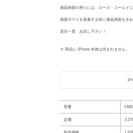
液晶画面の周りには、ローズ・ゴールド
保護ガラスを装着する前に液晶画面をき
是非一度、お試し下さい！
※ 商品に iPhone 本体は含まれません。
iP
型番
CM0
定価
3,2
販売価格
1,6