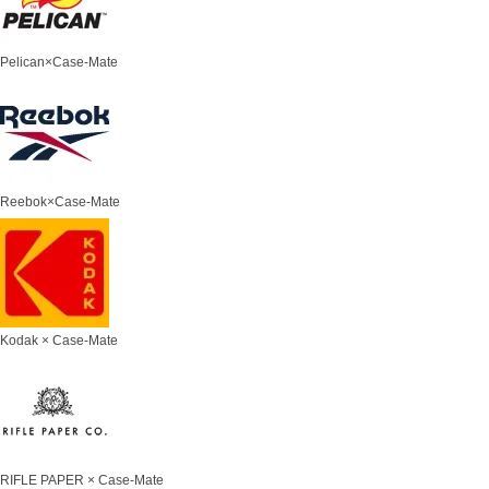
Pelican×Case-Mate
Reebok×Case-Mate
Kodak × Case-Mate
RIFLE PAPER × Case-Mate