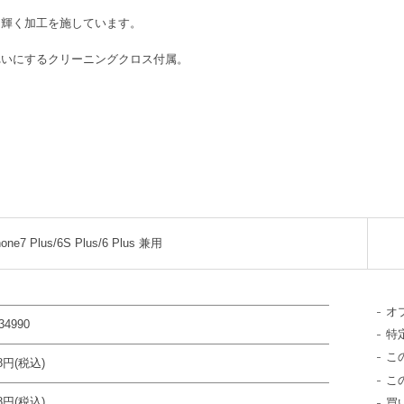
に輝く加工を施しています。
れいにするクリーニングクロス付属。
hone7 Plus/6S Plus/6 Plus 兼用
オ
34990
特
こ
78円(税込)
こ
28円(税込)
買