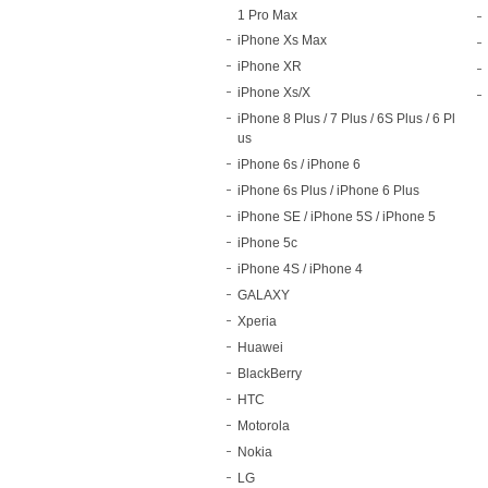
1 Pro Max
iPhone Xs Max
iPhone XR
iPhone Xs/X
iPhone 8 Plus / 7 Plus / 6S Plus / 6 Pl
us
iPhone 6s / iPhone 6
iPhone 6s Plus / iPhone 6 Plus
iPhone SE / iPhone 5S / iPhone 5
iPhone 5c
iPhone 4S / iPhone 4
GALAXY
Xperia
Huawei
BlackBerry
HTC
Motorola
Nokia
LG