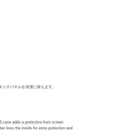
タッチパネルを清潔に保ちます。
/5 case adds a protective front screen
er lines the inside for extra protection and