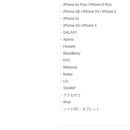
iPhone 6s Plus / iPhone 6 Plus
iPhone SE / iPhone 5S / iPhone 5
iPhone 5c
iPhone 4S / iPhone 4
GALAXY
Xperia
Huawei
BlackBerry
HTC
Motorola
Nokia
LG
SHARP
アクセサリ
iPod
ノートPC・タブレット