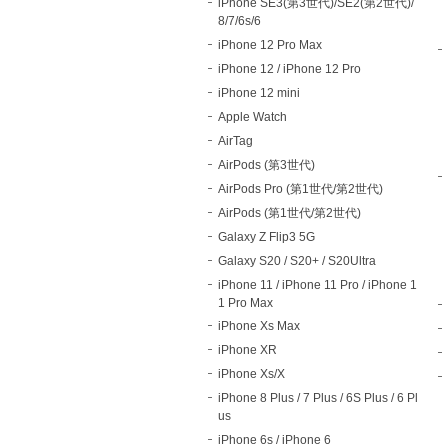
iPhone SE3(第3世代)/SE2(第2世代)/
8/7/6s/6
iPhone 12 Pro Max
iPhone 12 / iPhone 12 Pro
iPhone 12 mini
Apple Watch
AirTag
AirPods (第3世代)
AirPods Pro (第1世代/第2世代)
AirPods (第1世代/第2世代)
Galaxy Z Flip3 5G
Galaxy S20 / S20+ / S20Ultra
iPhone 11 / iPhone 11 Pro / iPhone 1
1 Pro Max
iPhone Xs Max
iPhone XR
iPhone Xs/X
iPhone 8 Plus / 7 Plus / 6S Plus / 6 Pl
us
iPhone 6s / iPhone 6