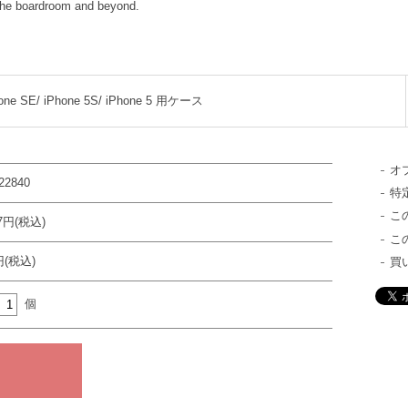
 the boardroom and beyond.
one SE/ iPhone 5S/ iPhone 5 用ケース
オ
22840
特
こ
17円(税込)
こ
円(税込)
買
個