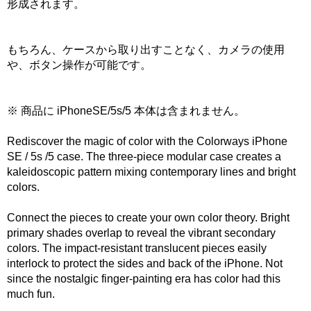
形成されます。
もちろん、ケースから取り出すことなく、カメラの使用
や、ボタン操作が可能です。
※ 商品に iPhoneSE/5s/5 本体は含まれません。
Rediscover the magic of color with the Colorways iPhone
SE / 5s /5 case. The three-piece modular case creates a
kaleidoscopic pattern mixing contemporary lines and bright
colors.
Connect the pieces to create your own color theory. Bright
primary shades overlap to reveal the vibrant secondary
colors. The impact-resistant translucent pieces easily
interlock to protect the sides and back of the iPhone. Not
since the nostalgic finger-painting era has color had this
much fun.