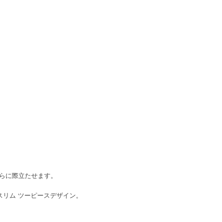
をさらに際立たせます。
る、スリム ツーピースデザイン。