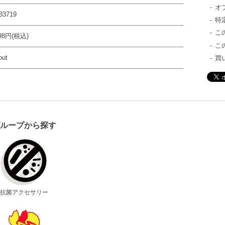
オ
33719
特
こ
198円(税込)
こ
out
買
グループから探す
抗菌アクセサリー