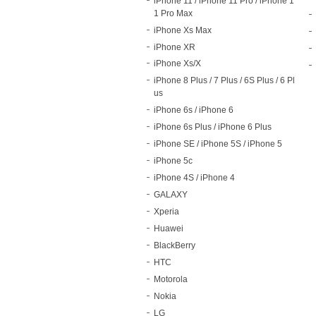
iPhone 11 / iPhone 11 Pro / iPhone 1
1 Pro Max
iPhone Xs Max
iPhone XR
iPhone Xs/X
iPhone 8 Plus / 7 Plus / 6S Plus / 6 Pl
us
iPhone 6s / iPhone 6
iPhone 6s Plus / iPhone 6 Plus
iPhone SE / iPhone 5S / iPhone 5
iPhone 5c
iPhone 4S / iPhone 4
GALAXY
Xperia
Huawei
BlackBerry
HTC
Motorola
Nokia
LG