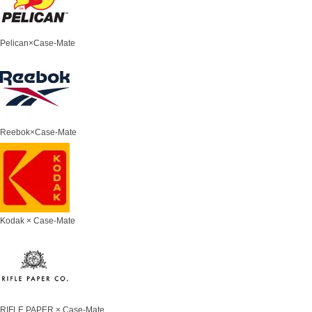
Pelican×Case-Mate
Reebok×Case-Mate
Kodak × Case-Mate
RIFLE PAPER × Case-Mate