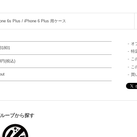
one 6s Plus / iPhone 6 Plus 用ケース
オ
31801
特
こ
28円(税込)
こ
out
買
グループから探す