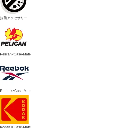
抗菌アクセサリー
Pelican×Case-Mate
Reebok×Case-Mate
Kodak × Case-Mate