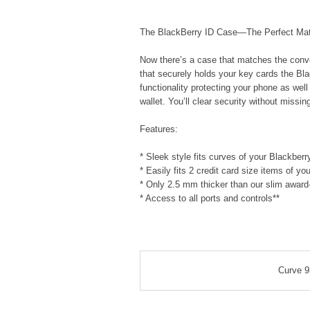
The BlackBerry ID Case―The Perfect Ma
Now there’s a case that matches the conv
that securely holds your key cards the Bla
functionality protecting your phone as wel
wallet. You’ll clear security without missi
Features:
* Sleek style fits curves of your Blackber
* Easily fits 2 credit card size items of y
* Only 2.5 mm thicker than our slim award
* Access to all ports and controls**
Curve 9