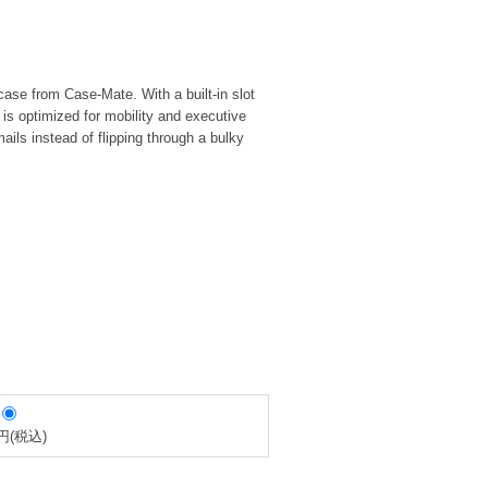
se from Case-Mate. With a built-in slot
is optimized for mobility and executive
ils instead of flipping through a bulky
円(税込)