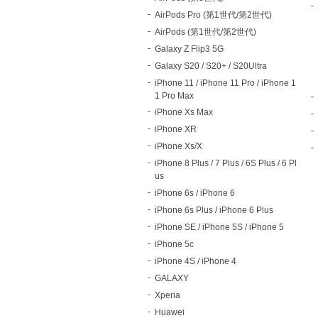
AirPods Pro (第1世代/第2世代)
AirPods (第1世代/第2世代)
Galaxy Z Flip3 5G
Galaxy S20 / S20+ / S20Ultra
iPhone 11 / iPhone 11 Pro / iPhone 1
1 Pro Max
iPhone Xs Max
iPhone XR
iPhone Xs/X
iPhone 8 Plus / 7 Plus / 6S Plus / 6 Pl
us
iPhone 6s / iPhone 6
iPhone 6s Plus / iPhone 6 Plus
iPhone SE / iPhone 5S / iPhone 5
iPhone 5c
iPhone 4S / iPhone 4
GALAXY
Xperia
Huawei