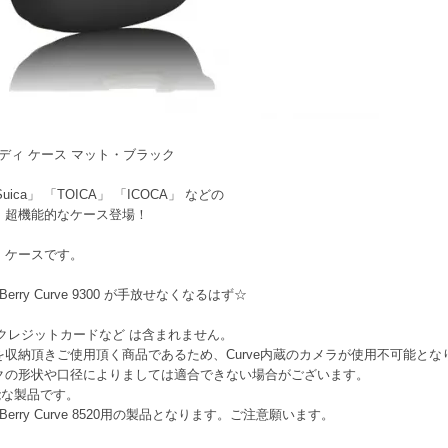
00 アイ・ディ ケース マット・ブラック
ica」 「TOICA」 「ICOCA」 などの
 超機能的なケース登場！
 ケースです。
rry Curve 9300 が手放せなくなるはず☆
0 本体 、クレジットカードなど は含まれません。
を収納頂きご使用頂く商品であるため、Curve内蔵のカメラが使用不可能と
クの形状や口径によりましては適合できない場合がございます。
併用可能な製品です。
erry Curve 8520用の製品となります。ご注意願います。