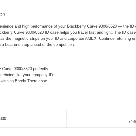
tch
enience and high performance of your Blackberry Curve 9300/8520 ― the ID ca
ckberry Curve 9300/8520 ID case helps you travel fast and light. The ID case 
l as the magnetic strips on your ID and corporate AMEX. Continue returning ema
ng a beat one step ahead of the competition.
ry Curve 9300/8520 perfectly
our choice like your company ID
-winning Barely There case
300
748