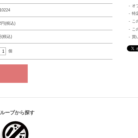
オ
10224
特
こ
22円(税込)
こ
円(税込)
買
個
グループから探す