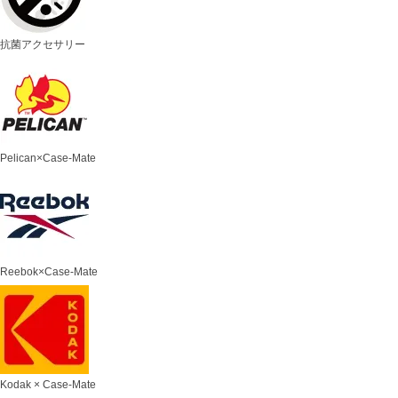
抗菌アクセサリー
Pelican×Case-Mate
Reebok×Case-Mate
Kodak × Case-Mate