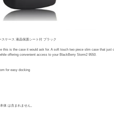
9550 スムースケース 液晶保護シート付 ブラック
 this is the case it would ask for. A soft touch two piece slim case that just
 while offering convenient access to your BlackBerry Storm2 9550.
tom for easy docking
 9550 本体 は含まれません。