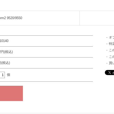
orm2 9520/9550
オ
10140
特
こ
22円(税込)
こ
円(税込)
買
個