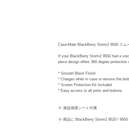
Case-Mate BlackBerry Storm2 
If your BlackBerry Storm2 9550 had a voice
piece design offers 360 degree protection
* Smooth Black Finish
* Charges while in case or remove the bot
* Screen Protection Kit Included
* Easy access to all ports and buttons
※ 液晶保護シート付属
※ 商品に BlackBerry Storm2 9520 /