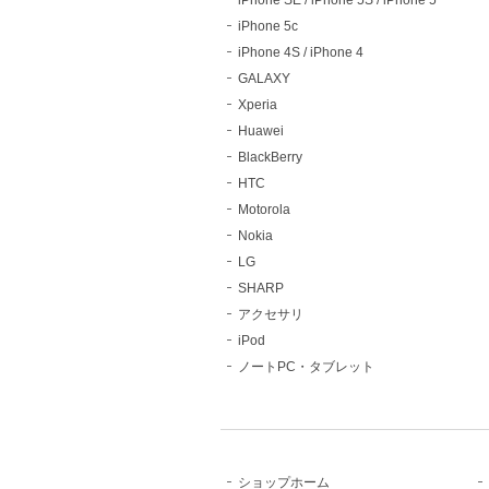
iPhone SE / iPhone 5S / iPhone 5
iPhone 5c
iPhone 4S / iPhone 4
GALAXY
Xperia
Huawei
BlackBerry
HTC
Motorola
Nokia
LG
SHARP
アクセサリ
iPod
ノートPC・タブレット
ショップホーム