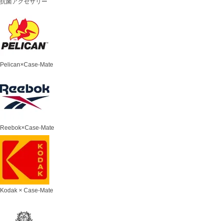
抗菌アクセサリー
Pelican×Case-Mate
Reebok×Case-Mate
Kodak × Case-Mate