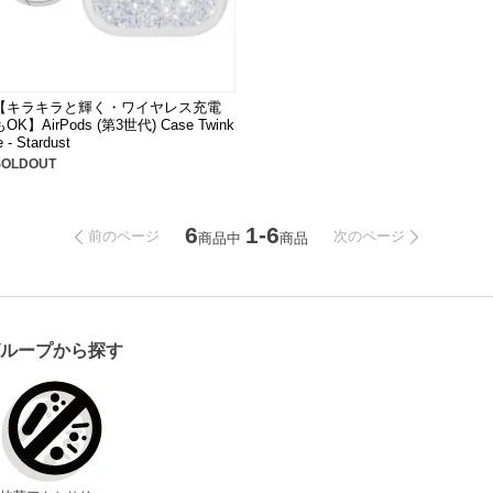
【キラキラと輝く・ワイヤレス充電
もOK】AirPods (第3世代) Case Twink
e - Stardust
SOLDOUT
6
1-6
前のページ
次のページ
商品中
商品
グループから探す