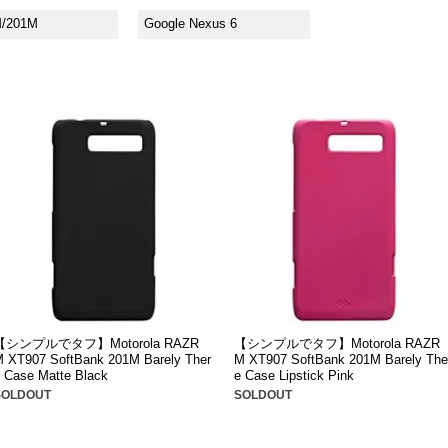
/201M
Google Nexus 6
【シンプルでタフ】Motorola RAZR
【シンプルでタフ】Motorola RAZR
 XT907 SoftBank 201M Barely Ther
M XT907 SoftBank 201M Barely The
 Case Matte Black
e Case Lipstick Pink
SOLDOUT
SOLDOUT