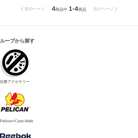
4
1-4
前のページ
次のページ
商品中
商品
グループから探す
抗菌アクセサリー
Pelican×Case-Mate