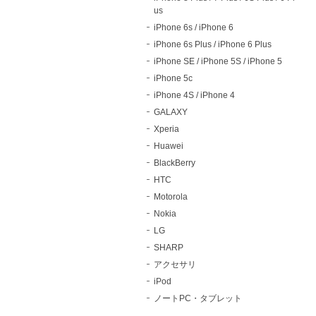
us
iPhone 6s / iPhone 6
iPhone 6s Plus / iPhone 6 Plus
iPhone SE / iPhone 5S / iPhone 5
iPhone 5c
iPhone 4S / iPhone 4
GALAXY
Xperia
Huawei
BlackBerry
HTC
Motorola
Nokia
LG
SHARP
アクセサリ
iPod
ノートPC・タブレット