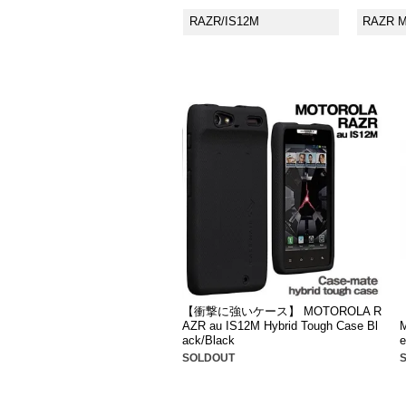
RAZR/IS12M
RAZR M
【衝撃に強いケース】 MOTOROLA R
AZR au IS12M Hybrid Tough Case Bl
M
ack/Black
e
SOLDOUT