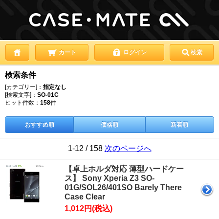
カート
ログイン
検索
検索条件
[カテゴリー]：
指定なし
[検索文字]：
SO-01C
ヒット件数：
158
件
おすすめ順
価格順
新着順
1-12 / 158
次のページへ
【卓上ホルダ対応 薄型ハードケー
ス】 Sony Xperia Z3 SO-
01G/SOL26/401SO Barely There
Case Clear
1,012円(税込)