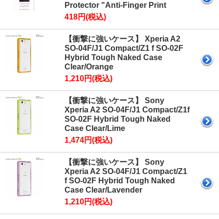
Protector "Anti-Finger Print
418円(税込)
【衝撃に強いケース】 Xperia A2
SO-04F/J1 Compact/Z1 f SO-02F
Hybrid Tough Naked Case
Clear/Orange
1,210円(税込)
【衝撃に強いケース】 Sony
Xperia A2 SO-04F/J1 Compact/Z1f
SO-02F Hybrid Tough Naked
Case Clear/Lime
1,474円(税込)
【衝撃に強いケース】 Sony
Xperia A2 SO-04F/J1 Compact/Z1
f SO-02F Hybrid Tough Naked
Case Clear/Lavender
1,210円(税込)