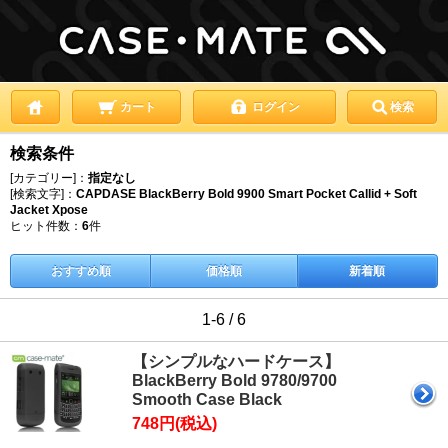
カート
ログイン
検索
検索条件
[カテゴリー]：
指定なし
[検索文字]：
CAPDASE BlackBerry Bold 9900 Smart Pocket Callid + Soft
Jacket Xpose
ヒット件数：
6
件
おすすめ順
価格順
新着順
1-6 / 6
【シンプルなハードケース】
BlackBerry Bold 9780/9700
Smooth Case Black
748円(税込)