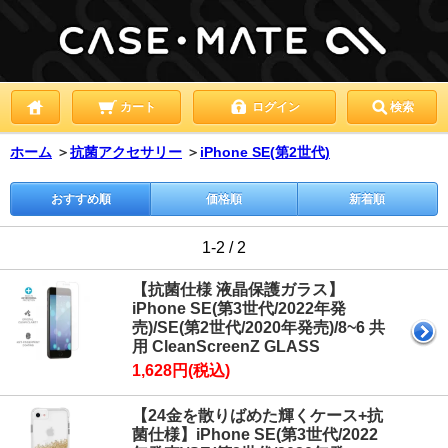
カート
ログイン
検索
ホーム
＞
抗菌アクセサリー
＞
iPhone SE(第2世代)
おすすめ順
価格順
新着順
1-2 / 2
【抗菌仕様 液晶保護ガラス】
iPhone SE(第3世代/2022年発
売)/SE(第2世代/2020年発売)/8~6 共
用 CleanScreenZ GLASS
1,628円(税込)
【24金を散りばめた輝くケース+抗
菌仕様】iPhone SE(第3世代/2022