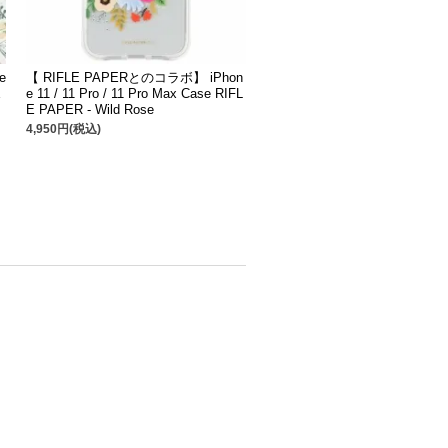
e
【 RIFLE PAPERとのコラボ】 iPhon
E
e 11 / 11 Pro / 11 Pro Max Case RIFL
E PAPER - Wild Rose
4,950円(税込)