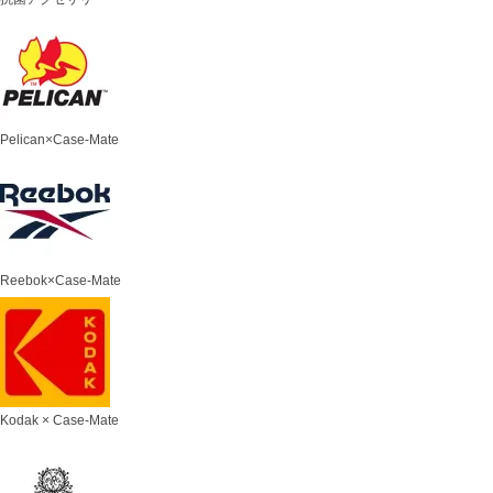
Pelican×Case-Mate
Reebok×Case-Mate
Kodak × Case-Mate