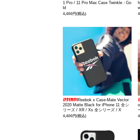
1 Pro / 11 Pro Max Case Twinkle - Go
h
ld
w
4,400円(税込)
Reebok x Case-Mate Vector
2020 Matte Black for iPhone 11 全シ
o
リーズ / XR / Xs 全シリーズ / X
4,400円(税込)