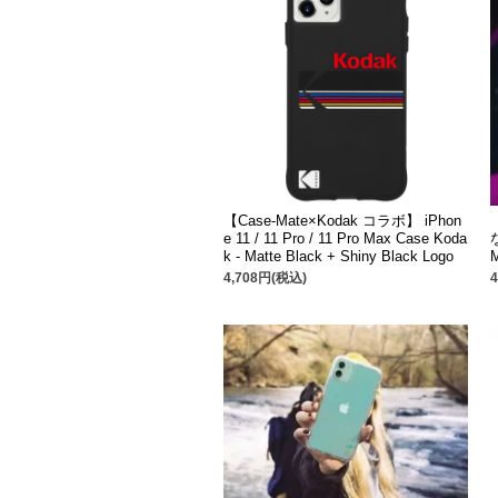
【Case-Mate×Kodak コラボ】 iPhon
e 11 / 11 Pro / 11 Pro Max Case Koda
k - Matte Black + Shiny Black Logo
M
4,708円(税込)