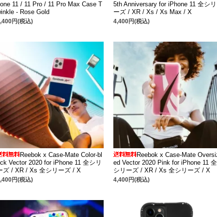
one 11 / 11 Pro / 11 Pro Max Case T
5th Anniversary for iPhone 11 全シリ
inkle - Rose Gold
ーズ / XR / Xs / Xs Max / X
4,400円(税込)
4,400円(税込)
Reebok x Case-Mate Color-bl
Reebok x Case-Mate Oversi
ck Vector 2020 for iPhone 11 全シリ
ed Vector 2020 Pink for iPhone 11 全
ーズ / XR / Xs 全シリーズ / X
シリーズ / XR / Xs 全シリーズ / X
4,400円(税込)
4,400円(税込)