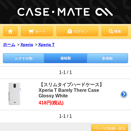
カート
ログイン
検索
ホーム
＞
Xperia
＞
Xperia T
おすすめ順
価格順
新着順
1-1 / 1
【スリムタイプハードケース】
Xperia T Barely There Case
Glossy White
418円(税込)
1-1 / 1
ページの先頭へ戻る